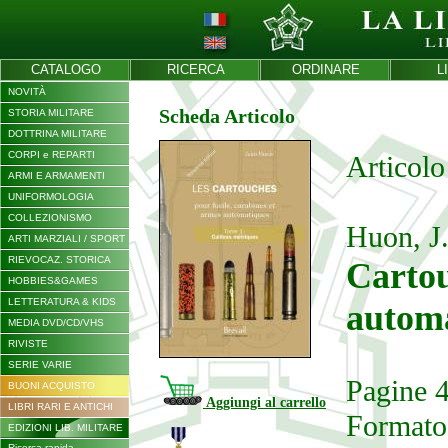
CATALOGO
RICERCA
ORDINARE
L
NOVITÀ
Scheda Articolo
STORIA MILITARE
DOTTRINA MILITARE
CORPI e REPARTI
Articolo
ARMI E ARMAMENTI
UNIFORMOLOGIA
COLLEZIONISMO
Huon, J
ARTI MARZIALI / SPORT
RIEVOCAZ. STORICA
Cartou
HOBBIES&GAMES
LETTERATURA & KIDS
automa
MEDIA DVD/CD/VHS
RIVISTE
SERIE VARIE
Pagine 
BUONI ACQUISTO
Aggiungi al carrello
LIBRI RARI E ANTICHI
Formato
EDIZIONI LIB. MILITARE
Ricerca rapida