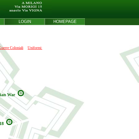
LOGIN
HOMEPAGE
Guerre Coloniali
Uniformi:
sian War
18