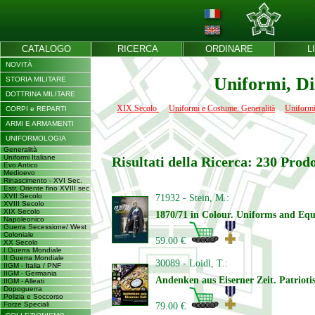
CATALOGO
RICERCA
ORDINARE
L
NOVITÀ
Uniformi, Di
STORIA MILITARE
DOTTRINA MILITARE
XIX Secolo
Uniformi e Costume: Generalità
Uniformi
CORPI e REPARTI
ARMI E ARMAMENTI
UNIFORMOLOGIA
Generalità
Uniformi Italiane
Risultati della Ricerca: 230 Prodo
Evo Antico
Medioevo
Rinascimento - XVI Sec.
Estr. Oriente fino XVIII sec
XVII Secolo
71932 - Stein, M.:
XVIII Secolo
XIX Secolo
1870/71 in Colour. Uniforms and Equ
Napoleonico
Guerra Secessione/ West
Coloniale
59.00 €
XX Secolo
I Guerra Mondiale
II Guerra Mondiale
30089 - Loidl, T.:
IIGM - Italia / PNF
IIGM - Germania
Andenken aus Eiserner Zeit. Patrioti
IIGM - Alleati
Dopoguerra
Polizia e Soccorso
Forze Speciali
79.00 €