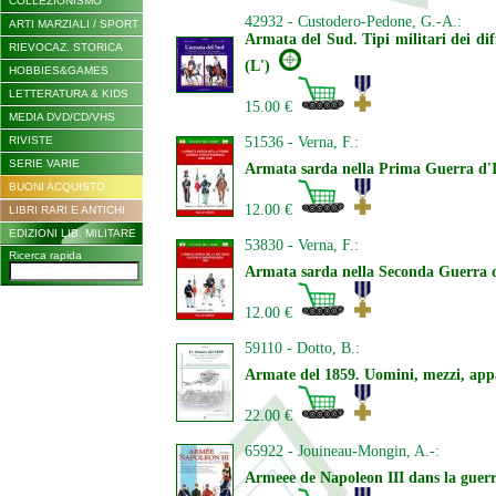
COLLEZIONISMO
42932 - Custodero-Pedone, G.-A.:
ARTI MARZIALI / SPORT
Armata del Sud. Tipi militari dei di
RIEVOCAZ. STORICA
(L')
HOBBIES&GAMES
LETTERATURA & KIDS
15.00 €
MEDIA DVD/CD/VHS
RIVISTE
51536 - Verna, F.:
SERIE VARIE
Armata sarda nella Prima Guerra d'
BUONI ACQUISTO
12.00 €
LIBRI RARI E ANTICHI
EDIZIONI LIB. MILITARE
53830 - Verna, F.:
Ricerca rapida
Armata sarda nella Seconda Guerra d
12.00 €
59110 - Dotto, B.:
Armate del 1859. Uomini, mezzi, appara
22.00 €
65922 - Jouineau-Mongin, A.-:
Armeee de Napoleon III dans la guer