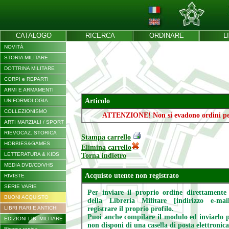
CATALOGO
RICERCA
ORDINARE
L
NOVITÀ
STORIA MILITARE
DOTTRINA MILITARE
CORPI e REPARTI
ARMI E ARMAMENTI
Articolo
UNIFORMOLOGIA
COLLEZIONISMO
ATTENZIONE! Non si evadono ordini per i
ARTI MARZIALI / SPORT
RIEVOCAZ. STORICA
Stampa carrello
HOBBIES&GAMES
Elimina carrello
LETTERATURA & KIDS
Torna indietro
MEDIA DVD/CD/VHS
Acquisto utente non registrato
RIVISTE
SERIE VARIE
Per inviare il proprio ordine direttamente 
BUONI ACQUISTO
della Libreria Militare [indirizzo e-mai
registrare il proprio profilo.
LIBRI RARI E ANTICHI
Puoi anche compilare il modulo ed inviarlo p
EDIZIONI LIB. MILITARE
non disponi di una casella di posta elettronica
Ricerca rapida