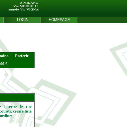
LOGIN
HOMEPAGE
imina
Preferiti
.00 €
e inserire le tue
quisti, creare liste
o ordine: