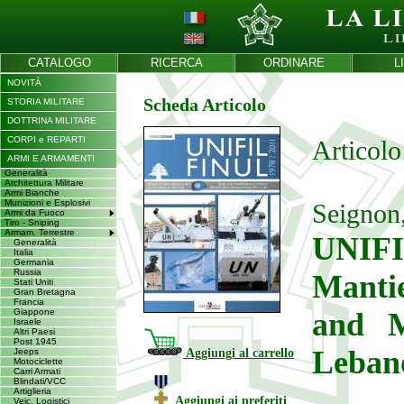
CATALOGO
RICERCA
ORDINARE
L
NOVITÀ
Scheda Articolo
STORIA MILITARE
DOTTRINA MILITARE
CORPI e REPARTI
Articolo
ARMI E ARMAMENTI
Generalità
Architettura Militare
Armi Bianche
Munizioni e Esplosivi
Seignon,
Armi da Fuoco
Tiro - Sniping
Armam. Terrestre
UNIFI
Generalità
Italia
Germania
Russia
Mantie
Stati Uniti
Gran Bretagna
Francia
Giappone
and M
Israele
Altri Paesi
Post 1945
Leba
Jeeps
Aggiungi al carrello
Motociclette
Carri Armati
Blindati/VCC
Artiglieria
Aggiungi ai preferiti
Veic. Logistici