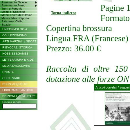
Armamento Navale
Pagine 
Armamento Aereo
Treni e Ferrovie
Mezzi di Soccorso
Torna indietro
Formato
Mezzi Forze dell'Ordine
Marina Merc.-Diporto
Aviazione Civile
Spazio
Copertina brossura
UNIFORMOLOGIA
Lingua FRA (Francese) 
COLLEZIONISMO
ARTI MARZIALI / SPORT
Prezzo: 36.00 €
RIEVOCAZ. STORICA
HOBBIES&GAMES
LETTERATURA & KIDS
Raccolta di oltre 150
MEDIA DVD/CD/VHS
RIVISTE
dotazione alle forze ON
SERIE VARIE
BUONI ACQUISTO
Articoli correlati / sugger
LIBRI RARI E ANTICHI
EDIZIONI LIB. MILITARE
Ricerca rapida